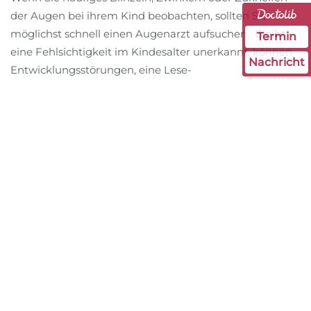
der Augen bei ihrem Kind beobachten, sollten Sie
möglichst schnell einen Augenarzt aufsuchen. Bleibt
Termin
eine Fehlsichtigkeit im Kindesalter unerkannt, können
Nachricht
Entwicklungsstörungen, eine Lese-
Rechtschreibschwäche oder auch
Konzentrationsstörungen die Folge sein. Daher sollte
jedes Kind im frühen Kindesalter augenärztlich
untersucht werden.
Der Bundesverband der Augenärzte empfiehlt Kinder
spätestens im dritten Lebensjahr zur
Vorsorgeuntersuchung einem Augenarzt vorzustellen,
um einseitige Sehschwächen oder auch kleine
Schielwinkel frühzeitig zu erkennen. Durch eine
frühzeitige Behandlung kann oftmals eine lebenslange
Sehschwäche verhindert werden.