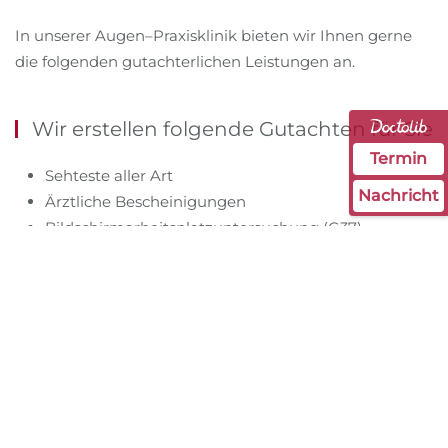
In unserer Augen–Praxisklinik bieten wir Ihnen gerne
die folgenden gutachterlichen Leistungen an.
Wir erstellen folgende Gutachten für Sie
Termin
Sehteste aller Art
Nachricht
Ärztliche Bescheinigungen
Bildschirmarbeitsplatzuntersuchung (G37)
Verordnung von Bildschirmarbeitsplatzbrillen
Augenärztliche Gutachten zur Feststellung des
Grades einer Behinderung
KFZ-Führerscheingutachten für alle Klassen (PKW,
LKW, Bus)
Augenärztliche Gutachten für „Fahr-, Steuer und
Überwachungstätigkeiten“ (G25)
Eignungsuntersuchungen für Bundesgrenzschutz,